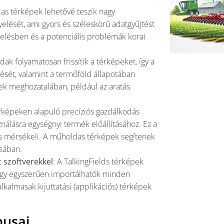
as térképek lehetővé teszik nagy
elését, ami gyors és széleskörű adatgyűjtést
ezelésben és a potenciális problémák korai
dak folyamatosan frissítik a térképeket, így a
sét, valamint a termőföld állapotában
sek meghozatalában, például az aratás
érképeken alapuló precíziós gazdálkodás
nálásra egységnyi termék előállításához. Ez a
 is mérsékeli. A műholdas térképek segítenek
ásában.
 szoftverekkel
: A TalkingFields térképek
így egyszerűen importálhatók minden
kalmasak kijuttatási (applikációs) térképek
pusai