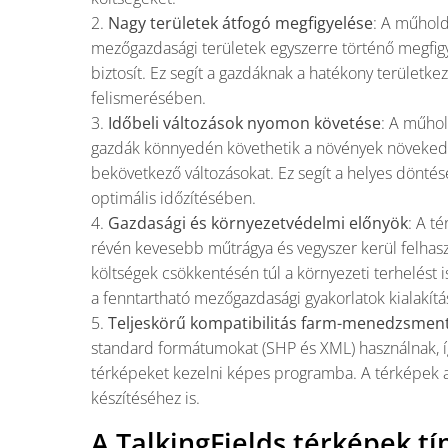
2.
Nagy területek átfogó megfigyelése
: A műhold
mezőgazdasági területek egyszerre történő megfigy
biztosít. Ez segít a gazdáknak a hatékony területk
felismerésében.
3.
Időbeli változások nyomon követése
: A műhol
gazdák könnyedén követhetik a növények növekedé
bekövetkező változásokat. Ez segít a helyes dönté
optimális időzítésében.
4.
Gazdasági és környezetvédelmi előnyök
: A t
révén kevesebb műtrágya és vegyszer kerül felhasz
költségek csökkentésén túl a környezeti terhelést
a fenntartható mezőgazdasági gyakorlatok kialakít
5.
Teljeskörű kompatibilitás farm-menedzsment
standard formátumokat (SHP és XML) használnak, 
térképeket kezelni képes programba. A térképek al
készítéséhez is.
A TalkingFields térképek tí