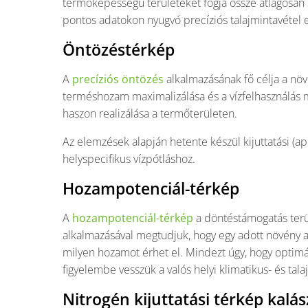
termőképességű területeket fogja össze átlagosan 3 
pontos adatokon nyugvó precíziós talajmintavétel
Öntözéstérkép
A
precíziós öntözés
alkalmazásának fő célja a növ
terméshozam maximalizálása és a vízfelhasználás m
haszon realizálása a termőterületen.
Az elemzések alapján hetente készül kijuttatási (ap
helyspecifikus vízpótláshoz.
Hozampotenciál-térkép
A
hozampotenciál-térkép
a döntéstámogatás terül
alkalmazásával megtudjuk, hogy egy adott növény a
milyen hozamot érhet el. Mindezt úgy, hogy optimál
figyelembe vesszük a valós helyi klimatikus- és tala
Nitrogén kijuttatási térkép kal