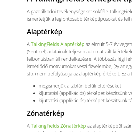
A gazdálkodói tevékenységeket sokféle TalkingField
ismertetjük a legfontosabb térképtípusokat és felh
Alaptérkép
A
TalkingFields Alaptérkép
az elmúlt 5-7 év veget
(Sentinel) adatainak teljesen automatizált kiérték
felbontásban áll rendelkezésre. A többszáz légi fel
ismétlődő motívumokat veszi figyelembe, így az eg
stb.) nem befolyásolja az alaptérkép értékeit. Ez a
megismerjük a táblán belüli eltéréseket
kijuttatási (applikációs) térképet készítsünk 
kijuttatási (applikációs) térképet készítsünk
Zónatérkép
A
TalkingFields Zónatérkép
az alaptérképből szár