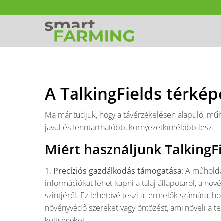
A TalkingFields térkép
Ma már tudjuk, hogy a távérzékelésen alapuló, m
javul és fenntarthatóbb, környezetkímélőbb lesz.
Miért használjunk TalkingF
1.
Precíziós gazdálkodás támogatása
: A műhold
információkat lehet kapni a talaj állapotáról, a nö
szintjéről. Ez lehetővé teszi a termelők számára, h
növényvédő szereket vagy öntözést, ami növeli a t
költségeket.