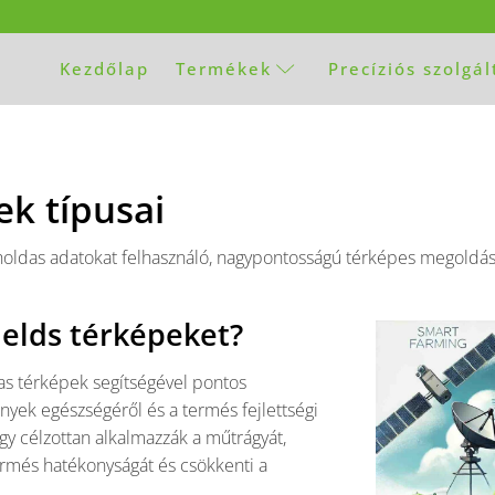
Kezdőlap
Termékek
Precíziós szolgá
ek típusai
űholdas adatokat felhasználó, nagypontosságú térképes megold
ields térképeket?
as térképek segítségével pontos
vények egészségéről és a termés fejlettségi
ogy célzottan alkalmazzák a műtrágyát,
ermés hatékonyságát és csökkenti a