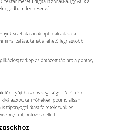
hektár méretű digitális zónákká. Így válik a
 elengedhetetlen részévé.
ények vízellátásának optimalizálása, a
inimalizálása, tehát a lehető legnagyobb
plikációs) térkép az öntözött táblára a pontos,
etén nyújt hasznos segítséget. A térkép
 kiválasztott termőhelyen potenciálisan
is tápanyagellátást feltételezünk és
jviszonyokat, öntözés nélkül.
ászosokhoz