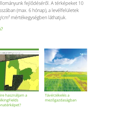
llományunk fejlődéséről. A térképeket 10
szában (max. 6 hónap), a levélfelületek
 µg/cm² mértékegységben láthatjuk.
á?
ire használjam a
Távérzékelés a
alkingFields
mezőgazdaságban
ónatérképet?