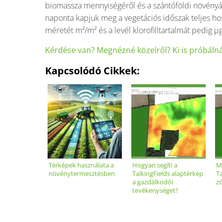
biomassza mennyiségéről és a szántóföldi növényá
naponta kapjuk meg a vegetációs időszak teljes hos
méretét m²/m² és a levél klorofilltartalmát pedig
Kérdése van? Megnézné közelről? Ki is próbáln
Kapcsolódó Cikkek:
Térképek használata a
Hogyan segíti a
M
növénytermesztésben
TalkingFields alaptérkép
T
a gazdálkodói
z
tevékenységet?