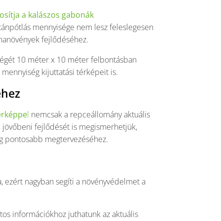
tosítja a kalászos gabonák
gutánpótlás mennyisége nem lesz feleslegesen
onanövények fejlődéséhez.
ségét 10 méter x 10 méter felbontásban
mennyiség kijuttatási térképeit is.
éhez
térképpe
l
nemcsak a repceállomány aktuális
nű jövőbeni fejlődését is megismerhetjük,
 még pontosabb megtervezéséhez.
ora, ezért nagyban segíti a növényvédelmet a
tos információkhoz juthatunk az aktuális