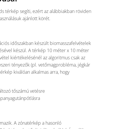
s térkép segíti, ezért az alábbiakban röviden
asználásuk ajánlott körét.
ációs időszakban készült biomasszafelvételek
elésével készül. A térkép 10 méter x 10 méter
vétel kiértékelésénél az algoritmus csak az
yszeri tényezők (pl. vetőmagprobléma, jégkár
 térkép kiválóan alkalmas arra, hogy
változó tőszámú vetésre
 tápanyagutánpótlásra
mazik. A zónatérkép a hasonló