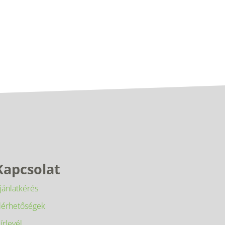
Kapcsolat
jánlatkérés
lérhetőségek
írlevél