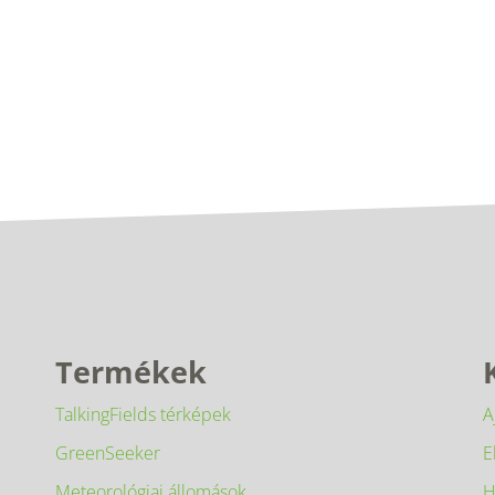
Termékek
TalkingFields térképek
A
GreenSeeker
E
Meteorológiai állomások
H