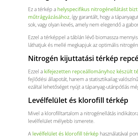
Ez a térkép a
helyspecifikus nitrogénellátást biz
műtrágyázásához
, így garantált, hogy a tápanya
sok, vagy olyan kevés, amely nem elegendő a gab
Ezzel a térképpel a táblán lévő biomassza mennyi
láthatjuk és mellé megkapjuk az optimális nitrogén 
Nitrogén kijuttatási térkép repc
Ezzel a
kifejezetten repceállományhoz készült 
fejlődési állapotát, hanem a statisztikailag valószí
ezáltal lehetőséget nyújt a tápanyag-utánpótlás
Levélfelület és klorofill térkép
Mivel a klorofilltartalom a nitrogénellátás indikát
levélfelület mélyebb ismerete.
A
levélfelület és klorofill térkép
használatával pon