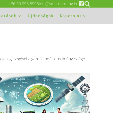
+36 30 993 8998
info@smartfarming.hu
ltatások
Újdonságok
Kapcsolat
ások segítségével a gazdálkodás eredményessége