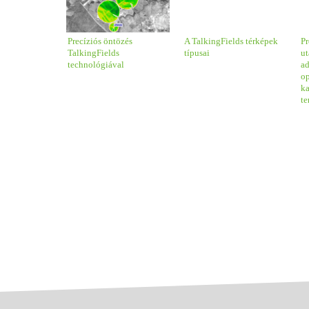
Precíziós öntözés
A TalkingFields térképek
Pr
TalkingFields
típusai
u
technológiával
a
op
k
te