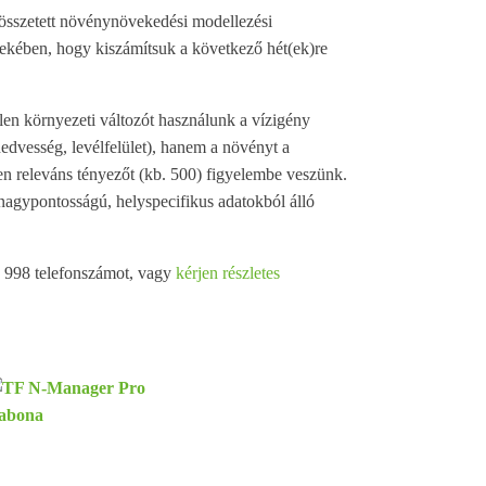
 összetett növénynövekedési modellezési
kében, hogy kiszámítsuk a következő hét(ek)re
len környezeti változót használunk a vízigény
nedvesség, levélfelület), hanem a növényt a
n releváns tényezőt (kb. 500) figyelembe veszünk.
nagypontosságú, helyspecifikus adatokból álló
8 998 telefonszámot, vagy
kérjen részletes