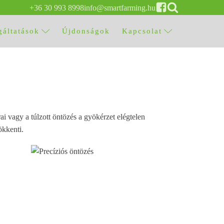
+36 30 993 8998
info@smartfarming.hu
gáltatások
Újdonságok
Kapcsolat
 vagy a túlzott öntözés a gyökérzet elégtelen
ökkenti.