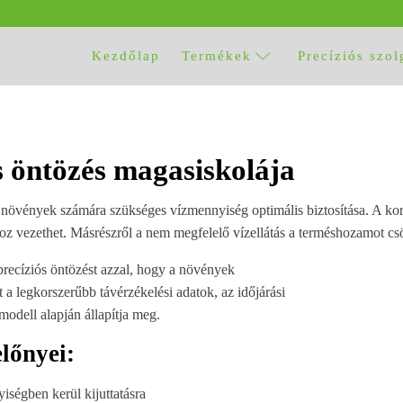
Kezdőlap
Termékek
Precíziós szol
s öntözés magasiskolája
övények számára szükséges vízmennyiség optimális biztosítása. A korai
hoz vezethet. Másrészről a nem megfelelő vízellátás a terméshozamot cs
 precíziós öntözést azzal, hogy a növények
 a legkorszerűbb távérzékelési adatok, az időjárási
odell alapján állapítja meg.
lőnyei:
iségben kerül kijuttatásra