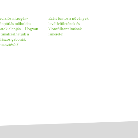
ecíziós nitrogén-
Ezért fontos a növények
tánpótlás műholdas
levélfelületének és
datok alapján – Hogyan
klorofilltartalmának
timalizálhatjuk a
ismerete!
alászos gabonák
rmesztését?