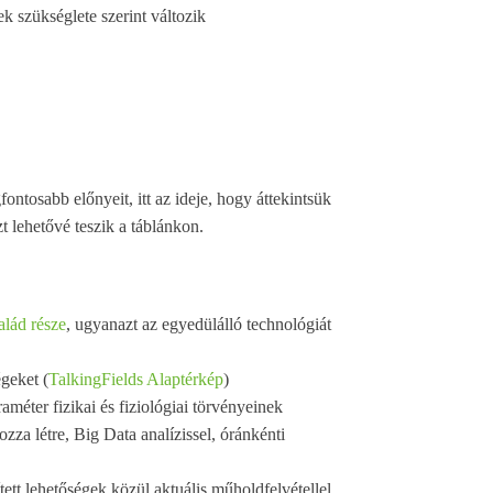
k szükséglete szerint változik
fontosabb előnyeit, itt az ideje, hogy áttekintsük
 lehetővé teszik a táblánkon.
alád része
, ugyanazt az egyedülálló technológiát
geket (
TalkingFields Alaptérkép
)
ter fizikai és fiziológiai törvényeinek
hozza létre, Big Data analízissel, óránkénti
tett lehetőségek közül aktuális műholdfelvétellel