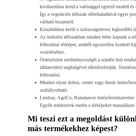
kiválasztásra kerül a valósággal egyező modell és 
Így a vegetációs időszak előrehaladtával egyre p
várható hozamról.
Kiszámításra kerül a szárazságstressz legkorábbi d
Az öntözési időszakban minden hétre kapunk a nö
felbontású térképet, amiből egyszerűen konkrét kij
vezérléséhez.
Öntözésünk eredményességét a szintén heti rendszer
táblaterület) segítségével ellenőrizhetjük. Termész
felbontású.
Minden olyan dobos, center vagy lineár öntözőren
szabályozható.
Lindsay, AgriCo, Raindancer öntözőrendszerekre a 
Egyéb rendszerek esetén a térképeket manuálisan le
Mi teszi ezt a megoldást külön
más termékekhez képest?