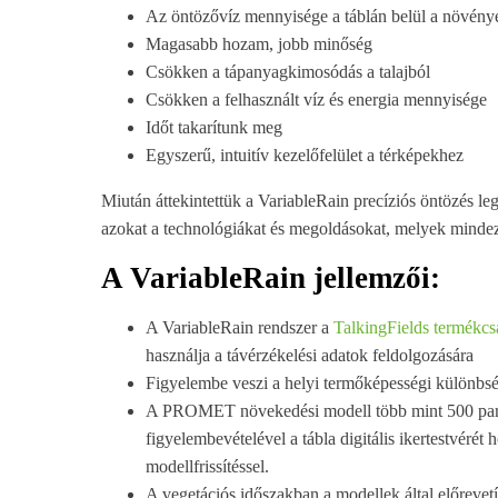
Az öntözővíz mennyisége a táblán belül a növénye
Magasabb hozam, jobb minőség
Csökken a tápanyagkimosódás a talajból
Csökken a felhasznált víz és energia mennyisége
Időt takarítunk meg
Egyszerű, intuitív kezelőfelület a térképekhez
Miután áttekintettük a VariableRain precíziós öntözés leg
azokat a technológiákat és megoldásokat, melyek mindezt
A VariableRain jellemzői:
A VariableRain rendszer a
TalkingFields termékcs
használja a távérzékelési adatok feldolgozására
Figyelembe veszi a helyi termőképességi különbsé
A PROMET növekedési modell több mint 500 paramé
figyelembevételével a tábla digitális ikertestvérét 
modellfrissítéssel.
A vegetációs időszakban a modellek által előrevetí