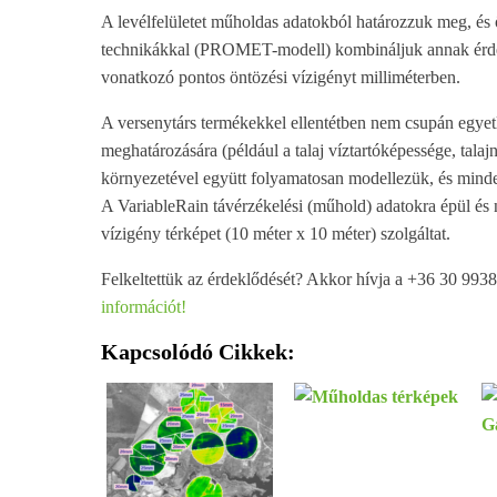
A levélfelületet műholdas adatokból határozzuk meg, és
technikákkal (PROMET-modell) kombináljuk annak érde
vonatkozó pontos öntözési vízigényt milliméterben.
A versenytárs termékekkel ellentétben nem csupán egyet
meghatározására (például a talaj víztartóképessége, talaj
környezetével együtt folyamatosan modellezük, és minde
A VariableRain távérzékelési (műhold) adatokra épül és 
vízigény térképet (10 méter x 10 méter) szolgáltat.
Felkeltettük az érdeklődését? Akkor hívja a +36 30 993
információt!
Kapcsolódó Cikkek: