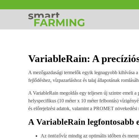
VariableRain: A precízió
A mezőgazdasági termelők egyik legnagyobb kihívása a n
fejlődéshez, vízpazarláshoz és talaj állapotának romlásá
A VariableRain megoldás egy teljesen új szintre emeli a
helyspecifikus (10 méter x 10 méter felbontás) vízigényét
és előrejelzési adatok, valamint a PROMET növekedési m
A VariableRain legfontosabb e
Az öntözővíz mindig az optimális időben és menny