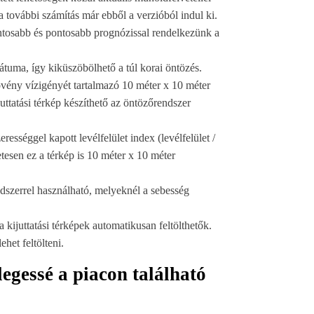
a további számítás már ebből a verzióból indul ki.
ontosabb és pontosabb prognózissal rendelkezünk a
átuma, így kiküszöbölhető a túl korai öntözés.
vény vízigényét tartalmazó 10 méter x 10 méter
uttatási térkép készíthető az öntözőrendszer
ességgel kapott levélfelület index (levélfelület /
etesen ez a térkép is 10 méter x 10 méter
dszerrel használható, melyeknél a sebesség
kijuttatási térképek automatikusan feltölthetők.
het feltölteni.
legessé a piacon található