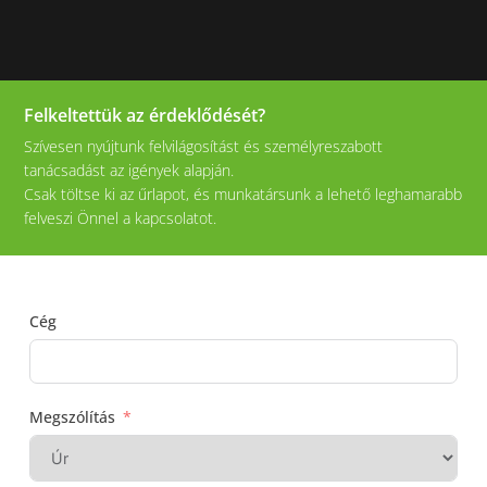
Felkeltettük az érdeklődését?
Szívesen nyújtunk felvilágosítást és személyreszabott
tanácsadást az igények alapján.
Csak töltse ki az űrlapot, és munkatársunk a lehető leghamarabb
felveszi Önnel a kapcsolatot.
Cég
Megszólítás