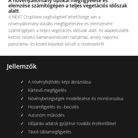
A növényállomány optikai megfigyelése és
elemzése számítógépen a teljes vegetációs időszak
alatt
A NEXT CropView segítségével lehetősége van a
növényállomány vizuális megfigyelésére és elemzésére
számítógépen a teljes vegetációs időszak alatt. Az alapkészülék
kettős nézetű kamerarendszert tartalmaz, amely naponta
panoráma- és közeli képeket készít a növényekről.
Jellemzők
A növényfejlődés képi ábrázolása
Kártevő-megfigyelés
Növénybetegségek modellezése és monitorozása
Hozamfigyelés és -becslés
Autonóm működés
Időjárási adatok gyűjtése további érzékelőkkel
Távoli táblamegfigyelés