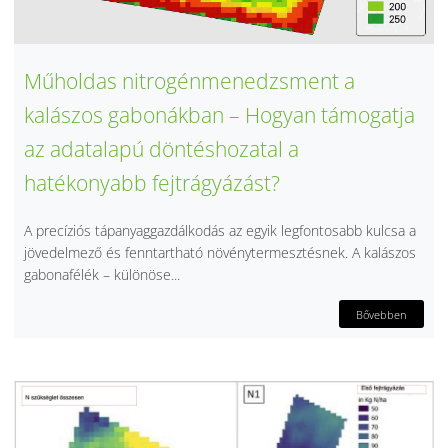
Műholdas nitrogénmenedzsment a
kalászos gabonákban – Hogyan támogatja
az adatalapú döntéshozatal a
hatékonyabb fejtrágyázást?
A precíziós tápanyaggazdálkodás az egyik legfontosabb kulcsa a
jövedelmező és fenntartható növénytermesztésnek. A kalászos
gabonafélék – különöse...
Bővebben