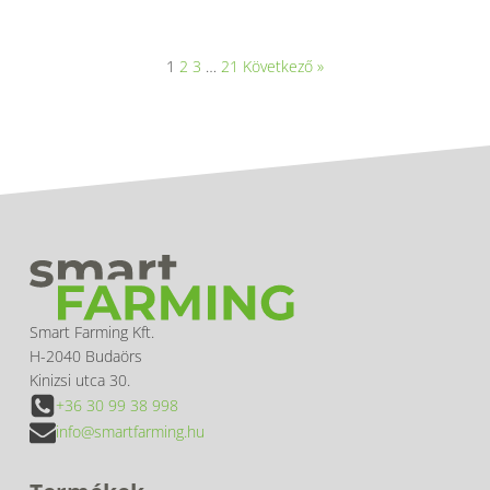
1
2
3
…
21
Következő »
Smart Farming Kft.
H-2040 Budaörs
Kinizsi utca 30.
+36 30 99 38 998
info@smartfarming.hu