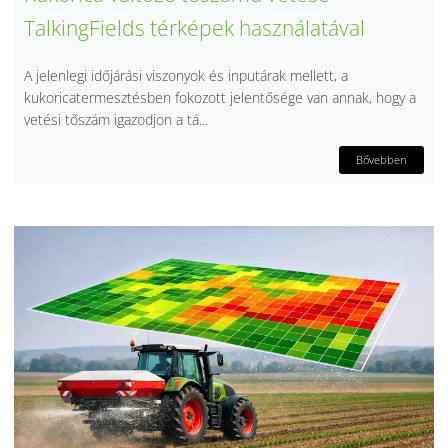
TalkingFields térképek használatával
A jelenlegi időjárási viszonyok és inputárak mellett, a
kukoricatermesztésben fokozott jelentősége van annak, hogy a
vetési tőszám igazodjon a tá...
Bővebben