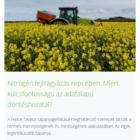
Nitrogén fejtrágyázás repcében: Miért
kulcsfontosságú az adatalapú
döntéshozatal?
A repce tavaszi tápanyagellátása meghatározó szerepet játszik a
termés mennyiségének és minőségének alakulásában. Az egyik
legkritikusabb tápanya...