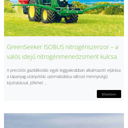
GreenSeeker ISOBUS nitrogénszenzor – a
valós idejű nitrogénmenedzsment kulcsa
A precíziós gazdálkodás egyik leggyakrabban alkalmazott eljárása
a tápanyag-utánpótlás optimalizálása változó mennyiségű
kijuttatással. Jóllehet ...
Bővebben