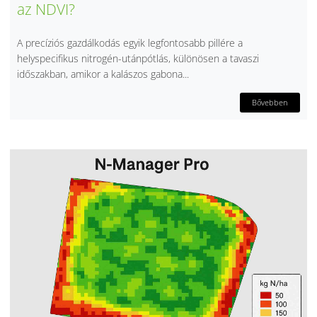
az NDVI?
A precíziós gazdálkodás egyik legfontosabb pillére a
helyspecifikus nitrogén-utánpótlás, különösen a tavaszi
időszakban, amikor a kalászos gabona...
Bővebben