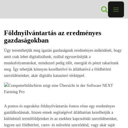
Földnyilvántartás az eredményes
gazdaságokban
Úgy teremthetjük meg igazán gazdaságunk eredményes működését, hogy
amit csak lehet digitalizálunk, ezáltal egyszerűsítjük a
munkafolyamatokat, mindezzel pedig időt, energiát és pénzt takarítunk
meg. Így tehetjük könnyen kezelhetővé és átláthatóvá a földbérleti
szerződéseinket, akár digitális kataszteri térképpel.
A pontos és naprakész földnyilvántartás fontos része egy eredményes
gazdálkodásnak, hiszen ennek segítségével átláthatóan kezelhetjük a
különböző termőföldjeinket és az ezekhez kapcsolódó szerződéseinket,
legyen szó földbérleti, csere- és művelési szerződésű, vagy akár saját