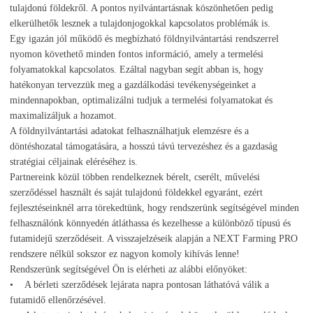
tulajdonú földekről. A pontos nyilvántartásnak köszönhetően pedig
elkerülhetők lesznek a tulajdonjogokkal kapcsolatos problémák is.
Egy igazán jól működő és megbízható földnyilvántartási rendszerrel
nyomon követhető minden fontos információ, amely a termelési
folyamatokkal kapcsolatos. Ezáltal nagyban segít abban is, hogy
hatékonyan tervezzük meg a gazdálkodási tevékenységeinket a
mindennapokban, optimalizálni tudjuk a termelési folyamatokat és
maximalizáljuk a hozamot.
A földnyilvántartási adatokat felhasználhatjuk elemzésre és a
döntéshozatal támogatására, a hosszú távú tervezéshez és a gazdaság
stratégiai céljainak eléréséhez is.
Partnereink közül többen rendelkeznek bérelt, cserélt, művelési
szerződéssel használt és saját tulajdonú földekkel egyaránt, ezért
fejlesztéseinknél arra törekedtünk, hogy rendszerünk segítségével minden
felhasználónk könnyedén átláthassa és kezelhesse a különböző típusú és
futamidejű szerződéseit. A visszajelzéseik alapján a NEXT Farming PRO
rendszere nélkül sokszor ez nagyon komoly kihívás lenne!
Rendszerünk segítségével Ön is elérheti az alábbi előnyöket:
• A bérleti szerződések lejárata napra pontosan láthatóvá válik a
futamidő ellenőrzésével.