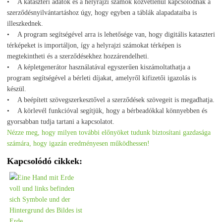
• A kataszteri adatok és a helyrajzi számok közvetlenül kapcsolódnak a
szerződésnyilvántartáshoz úgy, hogy egyben a táblák alapadataiba is
illeszkednek.
• A program segítségével arra is lehetősége van, hogy digitális kataszteri
térképeket is importáljon, így a helyrajzi számokat térképen is
megtekintheti és a szerződésekhez hozzárendelheti.
• A képletgenerátor használatával egyszerűen kiszámoltathatja a
program segítségével a bérleti díjakat, amelyről kifizetői igazolás is
készül.
• A beépített szövegszerkesztővel a szerződések szövegeit is megadhatja.
• A körlevél funkcióval segítjük, hogy a bérbeadókkal könnyebben és
gyorsabban tudja tartani a kapcsolatot.
Nézze meg, hogy milyen további előnyöket tudunk biztosítani gazdasága
számára, hogy igazán eredményesen működhessen!
Kapcsolódó cikkek: