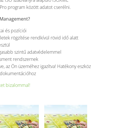
 az ISO szabványra alapuló ISOXML
ro program között adatot cserélni.
ne Management?
i és pozíciói
ek rögzítése rendkívül rövid idő alatt
sztül
gasabb szintű adatvédelemmel
sment rendszernek
zve, az Ön üzeméhez igazítva! Hatékony eszköz
s dokumentációhoz
et bizalommal!