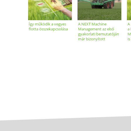
Így működik a vegyes
A NEXT Machine
A
flotta összekapcsolása
Management az első
a
gyakorlati bemutatóján
M
már bizonyított
i