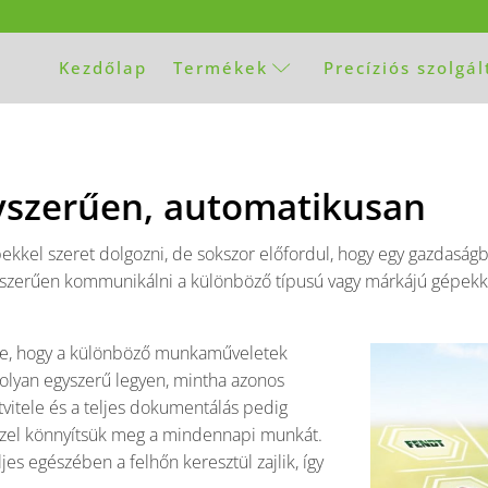
Kezdőlap
Termékek
Precíziós szolgá
szerűen, automatikusan
pekkel szeret dolgozni, de sokszor előfordul, hogy egy gazdas
 egyszerűen kommunikálni a különböző típusú vagy márkájú gé
e, hogy a különböző munkaműveletek
nolyan egyszerű legyen, mintha azonos
itele és a teljes dokumentálás pedig
zzel könnyítsük meg a mindennapi munkát.
s egészében a felhőn keresztül zajlik, így