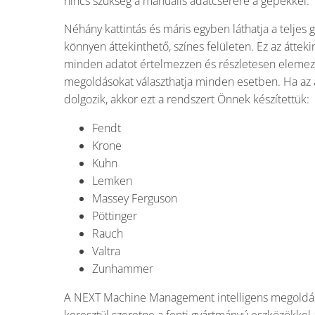
nincs szükség a manuális adatcserére a gépekkel.
Néhány kattintás és máris egyben láthatja a teljes
könnyen áttekinthető, színes felületen. Ez az átteki
minden adatot értelmezzen és részletesen elemez
megoldásokat választhatja minden esetben. Ha az 
dolgozik, akkor ezt a rendszert Önnek készítettük:
Fendt
Krone
Kuhn
Lemken
Massey Ferguson
Pöttinger
Rauch
Valtra
Zunhammer
A NEXT Machine Management intelligens megoldást