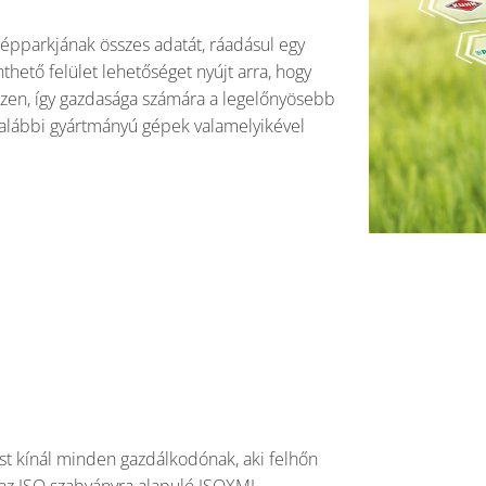
 gépparkjának összes adatát, ráadásul egy
nthető felület lehetőséget nyújt arra, hogy
zen, így gazdasága számára a legelőnyösebb
alábbi gyártmányú gépek valamelyikével
 kínál minden gazdálkodónak, aki felhőn