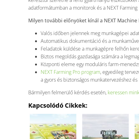
keresztül szeretne a fenti gyártmányú eszközökkel
adatformátumban a monitorok és a NEXT Farming P
Milyen további előnyöket kínál a NEXT Machi
Valós időben jelennek meg munkagépei adata
Automatikus dokumentáció és a munkaművelet
Feladatok küldése a munkagépre felhőn kere
Biztos megoldás gazdasága számára a legma
Központi eleme egy moduláris farm-menedz
NEXT Farming Pro program
, egyedileg terve
a gyors és biztonságos munkatervezéshez é
Bármilyen felmerülő kérdés esetén,
keressen mink
Kapcsolódó Cikkek: