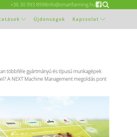
+36 30 993 8998
info@smartfarming.hu
ltatások
Újdonságok
Kapcsolat
ágban többféle gyártmányú és típusú munkagépek
pekkel? A NEXT Machine Management megoldás pont