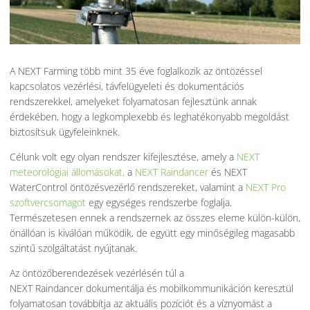
A NEXT Farming több mint 35 éve foglalkozik az öntözéssel
kapcsolatos vezérlési, távfelügyeleti és dokumentációs
rendszerekkel, amelyeket folyamatosan fejlesztünk annak
érdekében, hogy a legkomplexebb és leghatékonyabb megoldást
biztosítsuk ügyfeleinknek.
Célunk volt egy olyan rendszer kifejlesztése, amely a
NEXT
meteorológiai állomásokat,
a
NEXT Raindancer
és NEXT
WaterControl öntözésvezérlő rendszereket, valamint a
NEXT Pro
szoftvercsomagot
egy egységes rendszerbe foglalja.
Természetesen ennek a rendszernek az összes eleme külön-külön,
önállóan is kiválóan működik, de együtt egy minőségileg magasabb
szintű szolgáltatást nyújtanak.
Az öntözőberendezések vezérlésén túl a
NEXT Raindancer dokumentálja és mobilkommunikáción keresztül
folyamatosan továbbítja az aktuális pozíciót és a víznyomást a