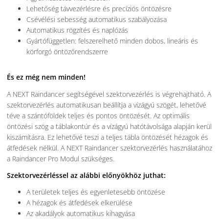
Lehetőség távvezérlésre és precíziós öntözésre
Csévélési sebesség automatikus szabályozása
Automatikus rögzítés és naplózás
Gyártófüggetlen: felszerelhető minden dobos, lineáris és
körforgó öntözőrendszerre
És ez még nem minden!
A NEXT Raindancer segítségével szektorvezérlés is végrehajtható. A
szektorvezérlés automatikusan beállítja a vízágyú szögét, lehetővé
téve a szántóföldek teljes és pontos öntözését. Az optimális
öntözési szög a táblakontúr és a vízágyú hatótávolsága alapján kerül
kiszámításra. Ez lehetővé teszi a teljes tábla öntözését hézagok és
átfedések nélkül. A NEXT Raindancer szektorvezérlés használatához
a Raindancer Pro Modul szükséges.
Szektorvezérléssel az alábbi előnyökhöz juthat:
A területek teljes és egyenletesebb öntözése
A hézagok és átfedések elkerülése
Az akadályok automatikus kihagyása