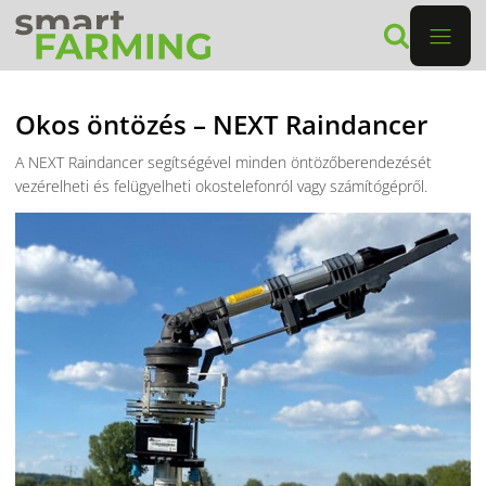
Okos öntözés – NEXT Raindancer
A NEXT Raindancer segítségével minden öntözőberendezését
vezérelheti és felügyelheti okostelefonról vagy számítógépről.