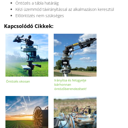
Öntözés a tábla határáig
Kézi üzemmód távirányítással az alkalmazáson keresztül
Előöntözés nem szükséges
Kapcsolódó Cikkek:
Irányítsa és felügyelje
Öntözés okosan
bárhonnan
öntözőberendezéseit!