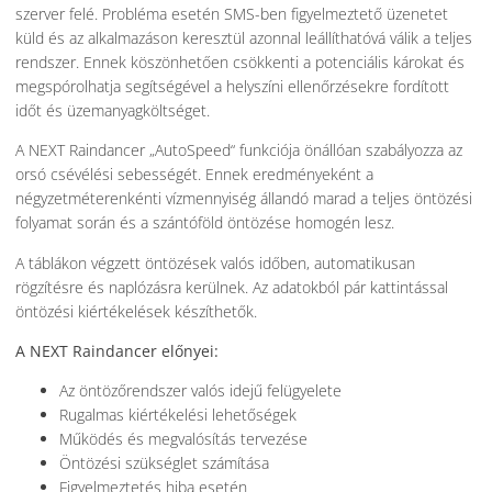
szerver felé. Probléma esetén SMS-ben figyelmeztető üzenetet
küld és az alkalmazáson keresztül azonnal leállíthatóvá válik a teljes
rendszer. Ennek köszönhetően csökkenti a potenciális károkat és
megspórolhatja segítségével a helyszíni ellenőrzésekre fordított
időt és üzemanyagköltséget.
A NEXT Raindancer „AutoSpeed“ funkciója önállóan szabályozza az
orsó csévélési sebességét. Ennek eredményeként a
négyzetméterenkénti vízmennyiség állandó marad a teljes öntözési
folyamat során és a szántóföld öntözése homogén lesz.
A táblákon végzett öntözések valós időben, automatikusan
rögzítésre és naplózásra kerülnek. Az adatokból pár kattintással
öntözési kiértékelések készíthetők.
A NEXT Raindancer előnyei:
Az öntözőrendszer valós idejű felügyelete
Rugalmas kiértékelési lehetőségek
Működés és megvalósítás tervezése
Öntözési szükséglet számítása
Figyelmeztetés hiba esetén