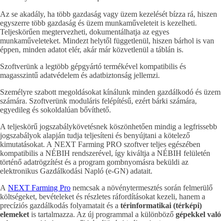
Az se akadály, ha több gazdaság vagy üzem kezelését bízza rá, hiszen
egyszerre több gazdaság és üzem munkaműveleteit is kezelheti.
Teljeskörűen megtervezheti, dokumentálhatja az egyes
munkaműveleteket. Mindezt helytől függetlenül, hiszen bárhol is van
éppen, minden adatot elér, akár már közvetlenül a táblán is.
Szoftverünk a legtöbb gépgyártó termékével kompatibilis és
magasszintű adatvédelem és adatbiztonság jellemzi.
Személyre szabott megoldásokat kínálunk minden gazdálkodó és üzem
számára. Szoftverünk moduláris felépítésű, ezért bárki számára,
egyedileg és sokoldalúan bővíthető.
A teljeskörű jogszabálykövetésnek köszönhetően mindig a legfrissebb
jogszabályok alapján tudja teljesíteni és benyújtani a kötelező
kimutatásokat. A NEXT Farming PRO szoftver teljes egészében
kompatibilis a NÉBIH rendszerével, így kiváltja a NÉBIH felületén
történő adatrögzítést és a program gombnyomásra beküldi az
elektronikus Gazdálkodási Napló (e-GN) adatait.
A
NEXT Farming Pro
nemcsak a növénytermesztés során felmerülő
költségeket, bevételeket és részletes ráfordításokat kezeli, hanem a
precíziós gazdálkodás folyamatait és a
térinformatikai (térképi)
elemeket
is tartalmazza. Az új programmal a különböző
gépekkel való