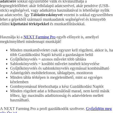
adatcsere
sokkal egyszerűbbé válik és kiválaszthatja a
legmegfelelőbbet: akár felhőalapú adatcserével, akár pendrive (USB-
stick) segítségével, vagy adatkártya használatával is lehetősége nyílik
az adatcserére. Így
Táblatörzskönyvet
vezetni is sokkal egyszerűbben
lehet a gépekből származó munkaadatok segítségével és könnyebb
ellátni
kijuttatási térképekkel
és munkaelőírásokkal.
Használja ki a
NEXT Farming Pro
egyéb előnyeit is, amellyel
megkönnyítheti mindennapi munkáját!
Minden munkaműveletet csak egyszer kell rögzíteni, akkor is, ha
több Gazdálkodási Napló készül a gazdaságon belül
Gyűjtőkönyvelés = azonos művelet több táblára
Sablonkönyvelés = korábbi művelet ismételt könyvelése
Gyűjtőkönyvelés és sablonkönyvelés egymással kombinálható
Adatrögzítés mobiltelefonon, táblagépen, monitoron
Minden tábla térképen is megjeleníthető, mint az egységes
kérelemben
Gombnyomással létrehozhatja a kész Gazdálkodási Naplót
Minden rögzített adat a felhasználónál marad, nem kerül másik
félhez, így maximális adatbiztonság és adatvédelem mellett
használható.
A NEXT Farming Pro a profi gazdálkodók szoftvere.
Győződjön meg