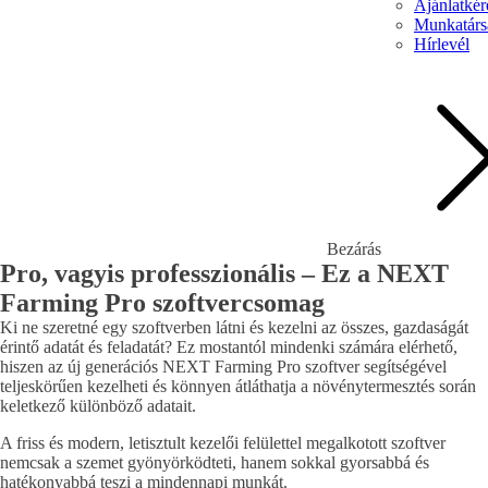
Ajánlatkér
Munkatárs
Hírlevél
Bezárás
Pro, vagyis professzionális – Ez a NEXT
Farming Pro szoftvercsomag
Ki ne szeretné egy szoftverben látni és kezelni az összes, gazdaságát
érintő adatát és feladatát? Ez mostantól mindenki számára elérhető,
hiszen az új generációs NEXT Farming Pro szoftver segítségével
teljeskörűen kezelheti és könnyen átláthatja a növénytermesztés során
keletkező különböző adatait.
A friss és modern, letisztult kezelői felülettel megalkotott szoftver
nemcsak a szemet gyönyörködteti, hanem sokkal gyorsabbá és
hatékonyabbá teszi a mindennapi munkát.