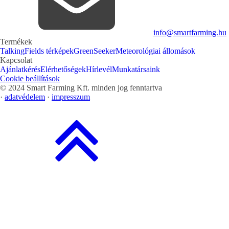
info@smartfarming.hu
Termékek
TalkingFields térképek
GreenSeeker
Meteorológiai állomások
Kapcsolat
Ajánlatkérés
Elérhetőségek
Hírlevél
Munkatársaink
Cookie beállítások
© 2024 Smart Farming Kft. minden jog fenntartva
·
adatvédelem
·
impresszum