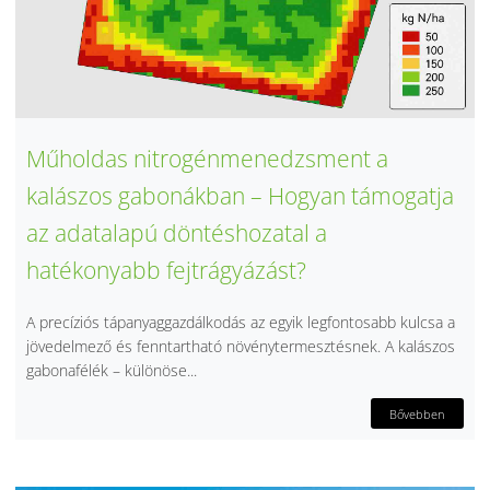
Műholdas nitrogénmenedzsment a
kalászos gabonákban – Hogyan támogatja
az adatalapú döntéshozatal a
hatékonyabb fejtrágyázást?
A precíziós tápanyaggazdálkodás az egyik legfontosabb kulcsa a
jövedelmező és fenntartható növénytermesztésnek. A kalászos
gabonafélék – különöse...
Bővebben