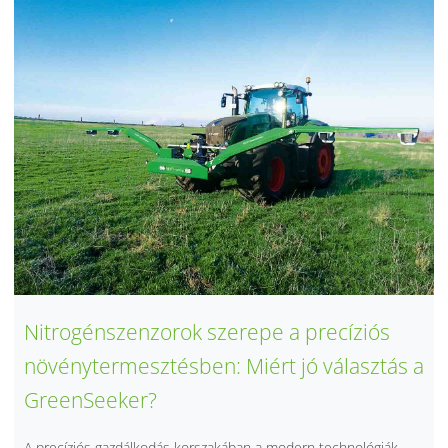
Nitrogénszenzorok szerepe a precíziós
növénytermesztésben: Miért jó választás a
GreenSeeker?
A precíziós gazdálkodás korszakában a modern technológiák