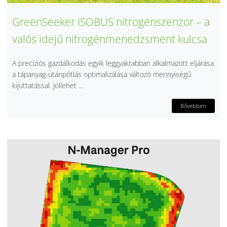
GreenSeeker ISOBUS nitrogénszenzor – a
valós idejű nitrogénmenedzsment kulcsa
A precíziós gazdálkodás egyik leggyakrabban alkalmazott eljárása
a tápanyag-utánpótlás optimalizálása változó mennyiségű
kijuttatással. Jóllehet ...
Bővebben