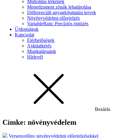
Műholdas térképek
Menedzsment zónák lehatárolása
Differenciált anyagkijuttatási tervek
Növényvédelmi előrejelzés
VariableRain: Precíziós öntözés
Újdonságok
Kapcsolat
Elérhetőségek
Ajánlatkérés
Munkatársaink
Hírlevél
Bezárás
Címke:
növényvédelem
Versenyelőny növényvédelmi előrejelzésekkel