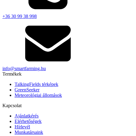
+36 30 99 38 998
info@smartfarming.hu
Termékek
TalkingFields térképek
GreenSeeker
Meteorológiai állomások
Kapcsolat
Ajánlatkérés
Elérhetőségek
Hírlevél
Munkatársaink