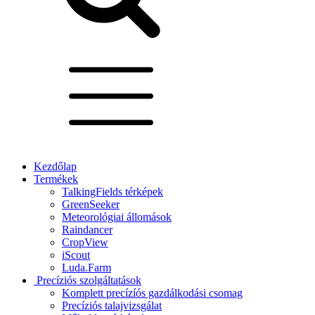
Kezdőlap
Termékek
TalkingFields térképek
GreenSeeker
Meteorológiai állomások
Raindancer
CropView
iScout
Luda.Farm
Precíziós szolgáltatások
Komplett precízíós gazdálkodási csomag
Precíziós talajvizsgálat