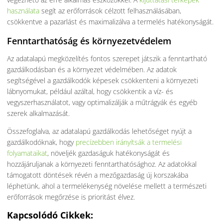
használata
segít az erőforrások célzott felhasználásában,
csökkentve a pazarlást és maximalizálva a termelés hatékonyságát.
Fenntarthatóság és környezetvédelem
Az adatalapú megközelítés fontos szerepet játszik a fenntartható
gazdálkodásban és a környezet védelmében. Az adatok
segítségével a gazdálkodók képesek csökkenteni a környezeti
lábnyomukat, például azáltal, hogy csökkentik a víz- és
vegyszerhasználatot, vagy optimalizálják a műtrágyák és egyéb
szerek alkalmazását.
Összefoglalva, az adatalapú gazdálkodás lehetőséget nyújt a
gazdálkodóknak, hogy
precízebben irányítsák a termelési
folyamataikat
, növeljék gazdaságuk hatékonyságát és
hozzájáruljanak a környezeti fenntarthatósághoz. Az adatokkal
támogatott döntések révén a mezőgazdaság új korszakába
léphetünk, ahol a termelékenység növelése mellett a természeti
erőforrások megőrzése is prioritást élvez.
Kapcsolódó Cikkek: