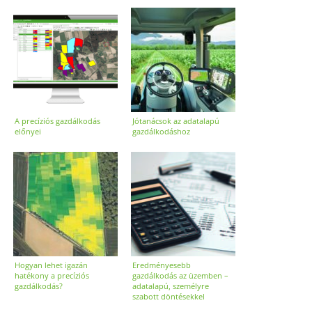
A precíziós gazdálkodás
Jótanácsok az adatalapú
előnyei
gazdálkodáshoz
Hogyan lehet igazán
Eredményesebb
hatékony a precíziós
gazdálkodás az üzemben –
gazdálkodás?
adatalapú, személyre
szabott döntésekkel