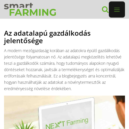
Az adatalapú gazdálkodás
jelentősége
A modern mezőgazdaság korában az adatokra épülő gazdálkodás
jelentősége folyamatosan nő. Az adatalapú megközelítés lehetővé
teszi a gazdálkodók számára, hogy tudományos alapokon nyugvó
döntéseket hozzanak, javítsák a termelékenységet és optimalizálják
erőforrásaik felhasználását. Ez a blogbejegyzés arra koncentrál,
hogyan használhatják az adatokat a növénytermesztők az
eredményesség növelése érdekében.