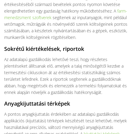
értékesítéséből származó bevételek pontos nyomon követése
elengedhetetlen egy gazdaság hatékony működtetéséhez. A
farm-
menedzsment szoftverek
segítenek az inputanyagok, mint például
vetőmagok, műtrágyák és növényvédő szerek költségeinek pontos
számításában, a készletek nyilvántartásában és a gépek, eszközök,
munkaerők költségeinek rögzítésében.
Sokrétű kiértékelések, riportok
Az adatalapú gazdálkodás lehetővé teszi, hogy részletes
jelentéseket állítsanak elő, amelyek a talaj minőségétől kezdve a
termesztési ciklusokon át az értékesítési statisztikákig számos
területet lefednek. Ezek a riportok segítenek a gazdálkodóknak
abban, hogy megértsék és elemezzék a termelési folyamatokat és
ennek alapján növeljék a gazdálkodás hatékonyságát.
Anyagkijuttatási térképek
A pontos anyagkijuttatás érdekében az adatalapú gazdálkodás
applikációs (kijuttatási) térképek készítését teszi lehetővé, melyek
használatával precíziós, változó mennyiségű anyagkijuttatás
végezhető az erre alkalmas eszközökkel. A
kijuttatási térképek