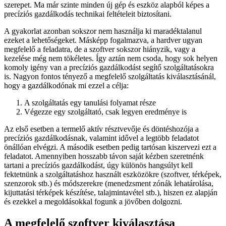
szerepet. Ma már szinte minden új gép és eszköz alapból képes a
precíziós gazdálkodás technikai feltételeit biztosítani.
A gyakorlat azonban sokszor nem használja ki maradéktalanul
ezeket a lehetőségeket. Másképp fogalmazva, a hardver ugyan
megfelelő a feladatra, de a szoftver sokszor hiányzik, vagy a
kezelése még nem tökéletes. Így aztán nem csoda, hogy sok helyen
komoly igény van a precíziós gazdálkodást segítő szolgáltatásokra
is. Nagyon fontos tényező a megfelelő szolgáltatás kiválasztásánál,
hogy a gazdálkodónak mi ezzel a célja:
A szolgáltatás egy tanulási folyamat része
Végezze egy szolgáltató, csak legyen eredménye is
Az első esetben a termelő aktív résztvevője és döntéshozója a
precíziós gazdálkodásnak, valamint idővel a legtöbb feladatot
önállóan elvégzi. A második esetben pedig tartósan kiszervezi ezt a
feladatot. Amennyiben hosszabb távon saját kézben szeretnénk
tartani a precíziós gazdálkodást, úgy különös hangsúlyt kell
fektetnünk a szolgáltatáshoz használt eszközökre (szoftver, térképek,
szenzorok stb.) és módszerekre (menedzsment zónák lehatárolása,
kijuttatási térképek készítése, talajmintavétel stb.), hiszen ez alapján
és ezekkel a megoldásokkal fogunk a jövőben dolgozni.
A megfelelő szoftver kiválasztása