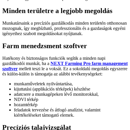
Minden területre a legjobb megoldás
Munkatársaink a precíziós gazdálkodás minden területén otthonosan
mozognak, így megbízható, professzionális és a gazdaságok egyéni
igényeihez szabott megoldásokat nyújtanak.
Farm menedzsment szoftver
Hatékony és biztonságos funkciók segítik a minden napi
gazdálkodói munkát, ha a
NEXT Farming Pro farm management
szoftver
mellett teszi le a voksát. Ez a sokoldalú megoldás egyszerre
és külön-külön is támogatja az alábbi tevékenységeket:
munkaműveletek nyilvántartása,
kijuttatási (applikációs térképek) készítése
adatcsere a munkagépeken lévő monitorokkal,
NDVI térkép
hozamtérkép
feladatok tervezése és átfogó analízist, valamint
kiértékeléseket támogató elemek.
Precíziós talajvizsgálat