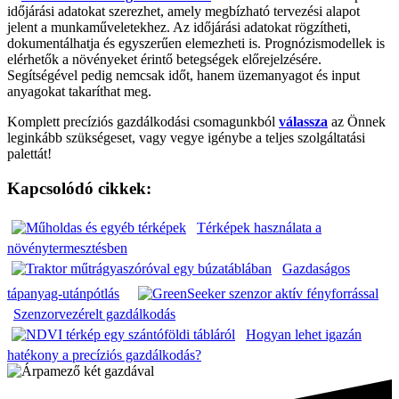
időjárási adatokat szerezhet, amely megbízható tervezési alapot
jelent a munkaműveletekhez. Az időjárási adatokat rögzítheti,
dokumentálhatja és egyszerűen elemezheti is. Prognózismodellek is
elérhetők a növényeket érintő betegségek előrejelzésére.
Segítségével pedig nemcsak időt, hanem üzemanyagot és input
anyagokat takaríthat meg.
Komplett precíziós gazdálkodási csomagunkból
válassza
az Önnek
leginkább szükségeset, vagy vegye igénybe a teljes szolgáltatási
palettát!
Kapcsolódó cikkek:
Térképek használata a
növénytermesztésben
Gazdaságos
tápanyag-utánpótlás
Szenzorvezérelt gazdálkodás
Hogyan lehet igazán
hatékony a precíziós gazdálkodás?