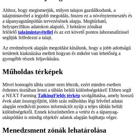
Ahhoz, hogy megismerjük, milyen talajon gazdálkodunk, a
talajmintavétel a legjobb megoldás, hiszen ez a növénytermesztés és
a tápanyagutánpótlás tervezésének alapja. Megbízható,
helyspecifikus adatokon alapuló, 3 hektáros zónákat
felölelő
talajmintavétellel
és az ezt követő pontos laboranalízissel
segítjük felfedezni a talajt.
Az eredmények alapján megoldást kínálunk, hogy a jobb adottságú
területek kiaknázása mellett hogyan és miként van lehetőség a
gyengébb részek feljavítására.
Műholdas térképek
Mivel homogén tábla szinte nem létezik, ezért minden esetben
érdemes tisztában lenni a táblán belüli különbségekkel! Ebben segít
a NEXT Farming
TalkingFields térkép
szolgáltatása, amely hosszú
évek alatt összegyűjtött, több száz műholdas légi felvétel adatai
alapján rendkívül pontos információt nyújt a teljes táblán belüli
különbségekről. Ennek köszönhetően a vetést és a tápanyag-
utánpótlást is mindig objektív adatok alapján hajthatja végre.
Menedzsment zónák lehatárolása