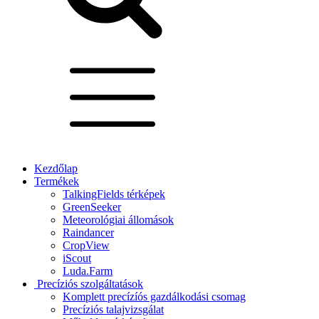
Kezdőlap
Termékek
TalkingFields térképek
GreenSeeker
Meteorológiai állomások
Raindancer
CropView
iScout
Luda.Farm
Precíziós szolgáltatások
Komplett precízíós gazdálkodási csomag
Precíziós talajvizsgálat