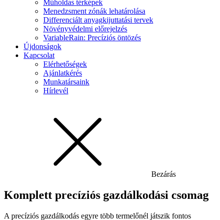
Műholdas térképek
Menedzsment zónák lehatárolása
Differenciált anyagkijuttatási tervek
Növényvédelmi előrejelzés
VariableRain: Precíziós öntözés
Újdonságok
Kapcsolat
Elérhetőségek
Ajánlatkérés
Munkatársaink
Hírlevél
Bezárás
Komplett precíziós gazdálkodási csomag
A precíziós gazdálkodás egyre több termelőnél játszik fontos