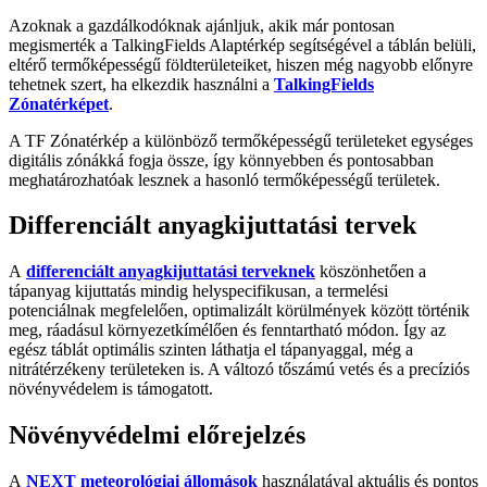
Azoknak a gazdálkodóknak ajánljuk, akik már pontosan
megismerték a TalkingFields Alaptérkép segítségével a táblán belüli,
eltérő termőképességű földterületeiket, hiszen még nagyobb előnyre
tehetnek szert, ha elkezdik használni a
TalkingFields
Zónatérképet
.
A TF Zónatérkép a különböző termőképességű területeket egységes
digitális zónákká fogja össze, így könnyebben és pontosabban
meghatározhatóak lesznek a hasonló termőképességű területek.
Differenciált anyagkijuttatási tervek
A
differenciált anyagkijuttatási terveknek
köszönhetően a
tápanyag kijuttatás mindig helyspecifikusan, a termelési
potenciálnak megfelelően, optimalizált körülmények között történik
meg, ráadásul környezetkímélően és fenntartható módon. Így az
egész táblát optimális szinten láthatja el tápanyaggal, még a
nitrátérzékeny területeken is. A változó tőszámú vetés és a precíziós
növényvédelem is támogatott.
Növényvédelmi előrejelzés
A
NEXT meteorológiai állomások
használatával aktuális és pontos