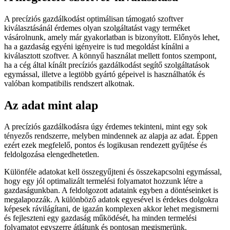
A precíziós gazdálkodást optimálisan támogató szoftver
kiválasztásánál érdemes olyan szolgáltatást vagy terméket
vásárolnunk, amely már gyakorlatban is bizonyított. Előnyös lehet,
ha a gazdaság egyéni igényeire is tud megoldást kínálni a
kiválasztott szoftver. A könnyű használat mellett fontos szempont,
ha a cég által kínált precíziós gazdálkodást segítő szolgáltatások
egymással, illetve a legtöbb gyártó gépeivel is használhatók és
valóban kompatibilis rendszert alkotnak.
Az adat mint alap
A precíziós gazdálkodásra úgy érdemes tekinteni, mint egy sok
tényezős rendszerre, melyben mindennek az alapja az adat. Éppen
ezért ezek megfelelő, pontos és logikusan rendezett gyűjtése és
feldolgozása elengedhetetlen.
Különféle adatokat kell összegyűjteni és összekapcsolni egymással,
hogy egy jól optimalizált termelési folyamatot hozzunk létre a
gazdaságunkban. A feldolgozott adataink egyben a döntéseinket is
megalapozzák. A különböző adatok egyesével is érdekes dolgokra
képesek rávilágítani, de igazán komplexen akkor lehet megismerni
és fejleszteni egy gazdaság működését, ha minden termelési
folyamatot egyszerre átlátunk és pontosan megismerünk.